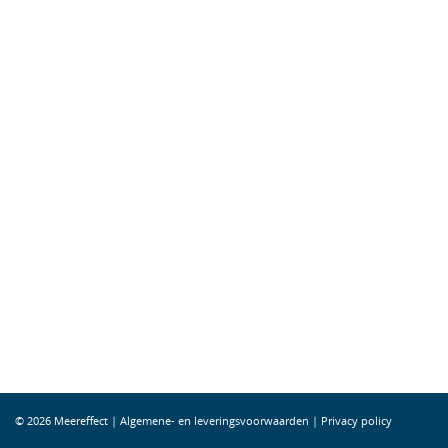
© 2026 Meereffect |
Algemene- en leveringsvoorwaarden
|
Privacy policy